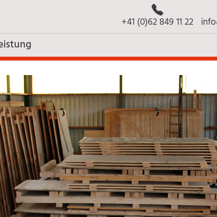
+41 (0)62 849 11 22
inf
eistung