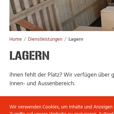
Home
Dienstleistungen
Lagern
LAGERN
Ihnen fehlt der Platz? Wir verfügen über
Innen- und Aussenbereich.
Wir führen für Sie ein Konsignationslager
Wir verwenden Cookies, um Inhalte und Anzeigen z
Rohwaren immer dann bei Ihnen an, wenn 