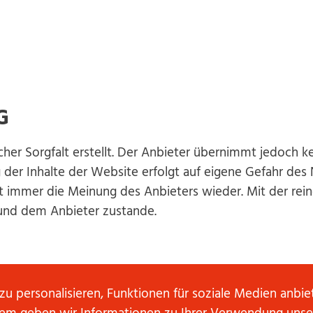
G
er Sorgfalt erstellt. Der Anbieter übernimmt jedoch kei
ng der Inhalte der Website erfolgt auf eigene Gefahr de
ht immer die Meinung des Anbieters wieder. Mit der r
 und dem Anbieter zustande.
itter (“externe Links”). Diese Websites unterliegen de
u personalisieren, Funktionen für soziale Medien anbi
 Links die fremden Inhalte daraufhin überprüft, ob etw