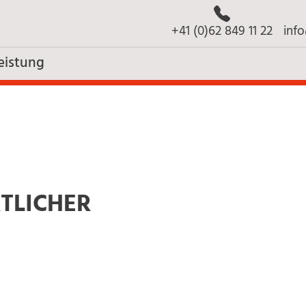
+41 (0)62 849 11 22
inf
eistung
TLICHER