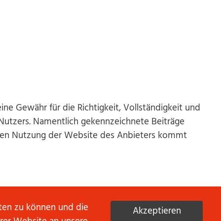
ne Gewähr für die Richtigkeit, Vollständigkeit und
s Nutzers. Namentlich gekennzeichnete Beiträge
einen Nutzung der Website des Anbieters kommt
r Haftung der jeweiligen Betreiber. Der Anbieter
eten zu können und die
Akzeptieren
aige Rechtsverstöße bestehen. Zu dem Zeitpunkt