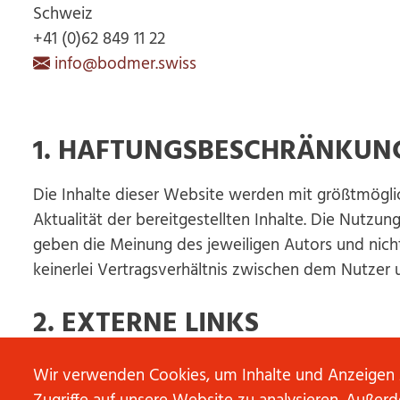
Schweiz
+41 (0)62 849 11 22
info@bodmer.swiss
1. HAFTUNGSBESCHRÄNKUN
Die Inhalte dieser Website werden mit größtmöglich
Aktualität der bereitgestellten Inhalte. Die Nutzu
geben die Meinung des jeweiligen Autors und nic
keinerlei Vertragsverhältnis zwischen dem Nutzer
2. EXTERNE LINKS
Diese Website enthält Verknüpfungen zu Websites Dr
Wir verwenden Cookies, um Inhalte und Anzeigen z
hat bei der erstmaligen Verknüpfung der externen