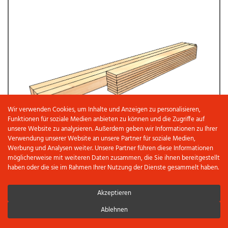
Wir verwenden Cookies, um Inhalte und Anzeigen zu personalisieren,
Funktionen für soziale Medien anbieten zu können und die Zugriffe auf
unsere Website zu analysieren. Außerdem geben wir Informationen zu Ihrer
Verwendung unserer Website an unsere Partner für soziale Medien,
HOLZKEILE
Werbung und Analysen weiter. Unsere Partner führen diese Informationen
möglicherweise mit weiteren Daten zusammen, die Sie ihnen bereitgestellt
haben oder die sie im Rahmen Ihrer Nutzung der Dienste gesammelt haben.
Akzeptieren
Ablehnen