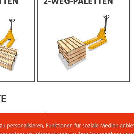
TTEN
2-WEG-PALETTEN
TE
u personalisieren, Funktionen für soziale Medien anbi