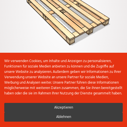
Wir verwenden Cookies, um Inhalte und Anzeigen zu personalisieren,
Funktionen für soziale Medien anbieten zu können und die Zugriffe auf
unsere Website zu analysieren. Außerdem geben wir Informationen zu Ihrer
Verwendung unserer Website an unsere Partner für soziale Medien,
Werbung und Analysen weiter. Unsere Partner führen diese Informationen
möglicherweise mit weiteren Daten zusammen, die Sie ihnen bereitgestellt
haben oder die sie im Rahmen Ihrer Nutzung der Dienste gesammelt haben.
Akzeptieren
Ablehnen
CHF 62.35
Anzahl Elemente